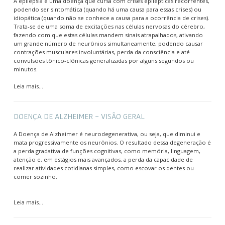
A epilepsia é uma doença que cursa com crises epilépticas recorrentes,
podendo ser sintomática (quando há uma causa para essas crises) ou
idiopática (quando não se conhece a causa para a ocorrência de crises).
Trata-se de uma soma de excitações nas células nervosas do cérebro,
fazendo com que estas células mandem sinais atrapalhados, ativando
um grande número de neurônios simultaneamente, podendo causar
contrações musculares involuntárias, perda da consciência e até
convulsões tônico-clônicas generalizadas por alguns segundos ou
minutos.
Leia mais...
DOENÇA DE ALZHEIMER - VISÃO GERAL
A Doença de Alzheimer é neurodegenerativa, ou seja, que diminui e
mata progressivamente os neurônios. O resultado dessa degeneração é
a perda gradativa de funções cognitivas, como memória, linguagem,
atenção e, em estágios mais avançados, a perda da capacidade de
realizar atividades cotidianas simples, como escovar os dentes ou
comer sozinho.
Leia mais...