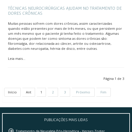
TÉCNICAS NEUROCIRÚRGICAS AJUDAM NO TRATAMENTO DE
DORES CRÔNICAS
Muitas pessoas sofrem com dores crônicas, assim caracterizadas
quando estão presentes por mais de três meses, ou que persistem por
um mês mesmo que o paciente já tenha feito o tratamento. Algumas
doenças que podem ter como sintoma as dores crônicas são:
fibromialgia, dor relacionada ao câncer, artrite ou osteoartrose,
diabetes com neuropatia, hérnia de disco, entre outras.
Leia mais...
Página 1 de 3
Início
Ant
1
2
3
Próximo
Fim
PUBLICAÇÕES
MAIS LIDAS
Tratamento da Neuralgia Pós-Herpética - Herpes Zoster