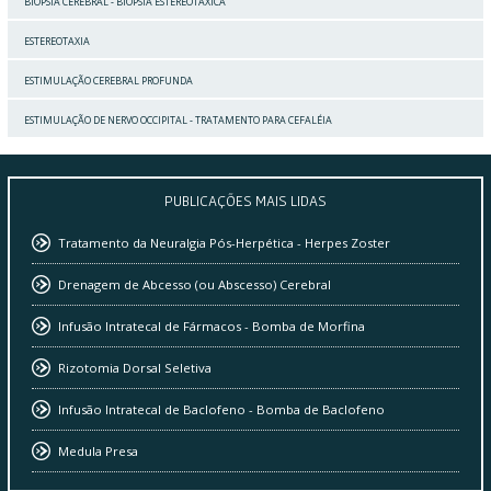
BIÓPSIA CEREBRAL - BIÓPSIA ESTEREOTÁXICA
ESTEREOTAXIA
ESTIMULAÇÃO CEREBRAL PROFUNDA
ESTIMULAÇÃO DE NERVO OCCIPITAL - TRATAMENTO PARA CEFALÉIA
PUBLICAÇÕES
MAIS LIDAS
Tratamento da Neuralgia Pós-Herpética - Herpes Zoster
Drenagem de Abcesso (ou Abscesso) Cerebral
Infusão Intratecal de Fármacos - Bomba de Morfina
Rizotomia Dorsal Seletiva
Infusão Intratecal de Baclofeno - Bomba de Baclofeno
Medula Presa