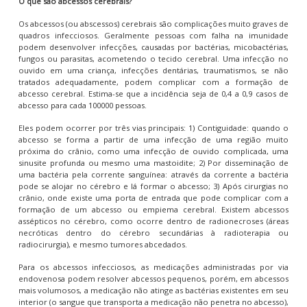
O que são abcessos cerebrais?
Os abcessos (ou abscessos) cerebrais são complicações muito graves de
quadros infecciosos. Geralmente pessoas com falha na imunidade
podem desenvolver infecções, causadas por bactérias, micobactérias,
fungos ou parasitas, acometendo o tecido cerebral. Uma infecção no
ouvido em uma criança, infecções dentárias, traumatismos, se não
tratados adequadamente, podem complicar com a formação de
abcesso cerebral. Estima-se que a incidência seja de 0,4 a 0,9 casos de
abcesso para cada 100000 pessoas.
Eles podem ocorrer por três vias principais: 1) Contiguidade: quando o
abcesso se forma a partir de uma infecção de uma região muito
próxima do crânio, como uma infecção de ouvido complicada, uma
sinusite profunda ou mesmo uma mastoidite; 2) Por disseminação de
uma bactéria pela corrente sanguínea: através da corrente a bactéria
pode se alojar no cérebro e lá formar o abcesso; 3) Após cirurgias no
crânio, onde existe uma porta de entrada que pode complicar com a
formação de um abcesso ou empiema cerebral. Existem abcessos
assépticos no cérebro, como ocorre dentro de radionecroses (áreas
necróticas dentro do cérebro secundárias à radioterapia ou
radiocirurgia), e mesmo tumores abcedados.
Para os abcessos infecciosos, as medicações administradas por via
endovenosa podem resolver abcessos pequenos, porém, em abcessos
mais volumosos, a medicação não atinge as bactérias existentes em seu
interior (o sangue que transporta a medicação não penetra no abcesso),