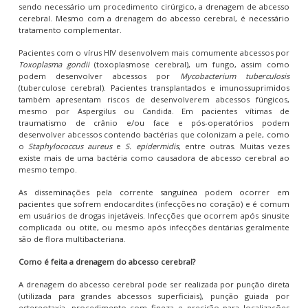
sendo necessário um procedimento cirúrgico, a drenagem de abcesso
cerebral. Mesmo com a drenagem do abcesso cerebral, é necessário
tratamento complementar.
Pacientes com o vírus HIV desenvolvem mais comumente abcessos por
Toxoplasma gondii
(toxoplasmose cerebral), um fungo, assim como
podem desenvolver abcessos por
Mycobacterium tuberculosis
(tuberculose cerebral). Pacientes transplantados e imunossuprimidos
também apresentam riscos de desenvolverem abcessos fúngicos,
mesmo por Aspergilus ou Candida. Em pacientes vítimas de
traumatismo de crânio e/ou face e pós-operatórios podem
desenvolver abcessos contendo bactérias que colonizam a pele, como
o
Staphylococcus aureus
e
S. epidermidis
, entre outras. Muitas vezes
existe mais de uma bactéria como causadora de abcesso cerebral ao
mesmo tempo.
As disseminações pela corrente sanguínea podem ocorrer em
pacientes que sofrem endocardites (infecções no coração) e é comum
em usuários de drogas injetáveis. Infecções que ocorrem após sinusite
complicada ou otite, ou mesmo após infecções dentárias geralmente
são de flora multibacteriana.
Como é feita a drenagem do abcesso cerebral?
A drenagem do abcesso cerebral pode ser realizada por punção direta
(utilizada para grandes abcessos superficiais), punção guiada por
estereotaxia, procedimento com fineza e precisão para localizações