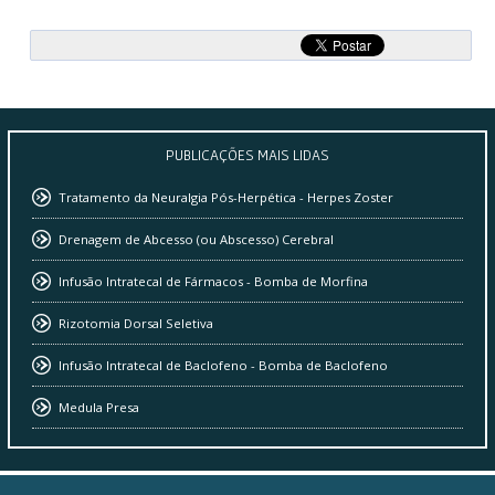
PUBLICAÇÕES
MAIS LIDAS
Tratamento da Neuralgia Pós-Herpética - Herpes Zoster
Drenagem de Abcesso (ou Abscesso) Cerebral
Infusão Intratecal de Fármacos - Bomba de Morfina
Rizotomia Dorsal Seletiva
Infusão Intratecal de Baclofeno - Bomba de Baclofeno
Medula Presa